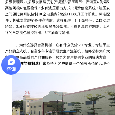
多级管理压力
,
多级发展速度射胶调整
3.
背压调节生产装置
4.
倒索
5.
高速闭模
6.
低压模保
7.
多种液压顶出方式
8.
润滑信息系统
9.
油压安
全问题比例可以控制
10.
全电脑内部控制
11.
模具工作系统。标准配
件：机械防震脚垫备件润滑脂。选择配件：
1.
干燥料斗。
2.
自动进
给器。
3.
液压旋转模具压板释放冷却器。
4.
模具温度控制器。
5.
所
述的自动测色器控制器。
6.
下油道过滤器。
二、为什么选择台富机械，它有什么优势？
1.
专业，专注于生
产好的立式机，台富多年专注于研发生产注塑机，始终坚持为广大
客户提供高品质的产品和服务，努力为客户提供专业的解决方案，
台富机械
注塑机制造厂家
坚持为客户提供一个物有所值的合理价
格。