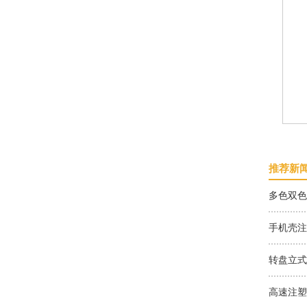
胶用品立式
V85R2-SP立式高速圆盘注塑机
手
推荐新
多色双色
手机壳注
转盘立式
高速注塑