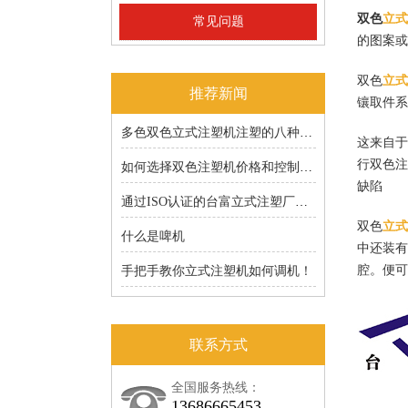
双色
立式
常见问题
的图案或
双色
立式
推荐新闻
镶取件系
多色双色立式注塑机注塑的八种成型工艺分享
这来自于
行双色注
如何选择双色注塑机价格和控制成本
缺陷
通过ISO认证的台富立式注塑厂家的6S原来有道理的
双色
立式
什么是啤机
中还装有
腔。便可
手把手教你立式注塑机如何调机！
联系方式
全国服务热线：
13686665453