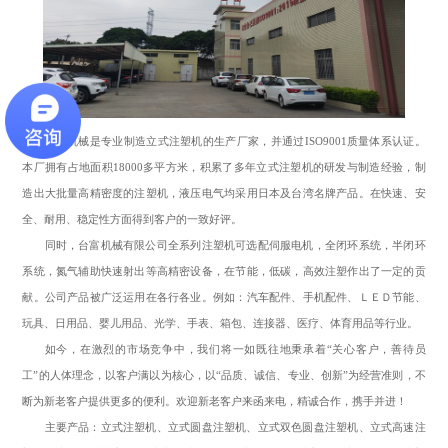
台富机械是专业制造
立式注塑机
的生产厂家，并通过ISO9001质量体系认证。
本厂拥有占地面积18000多平方米，积累了多年
立式注塑机
的研发与制造经验，制
造出大批量高精密度的注塑机，液压电气均采用日本及台湾名牌产品。在快速、安
全、耐用、稳定性方面得到客户的一致好评。
同时，台富机械有限公司全系列注塑机可选配伺服电机，全闭环系统，半闭环
系统，氮气辅助快速射出等高精密设备，在节能，低碳，高效注塑作出了一定的贡
献。公司产品被广泛运用在各行各业。例如：汽车配件、手机配件、ＬＥＤ节能、
玩具、日用品、婴儿用品、光学、手表、箱包、连接器、医疗、体育用品等行业。
如今，在激烈的市场竞争中，我们将一如既往地秉承着“关心客户，善待员
工”的人体理念，以客户满以为核心，以“品质、诚信、专业、创新”为经营准则，不
断为新老客户提供更多的便利。欢迎新老客户来函来电，精诚合作，携手并进！
主要产品：
立式注塑机
、立式圆盘注塑机、立式双色圆盘注塑机、立式
高速注