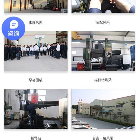
走廊风采
装配风采
早会面貌
摇臂钻风采
摇臂钻
台富一角风采